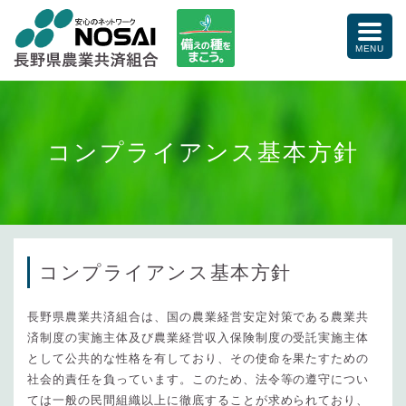
備えの種をまこう。
toggle
naviga
MENU
コンプライアンス基本方針
コンプライアンス基本方針
長野県農業共済組合は、国の農業経営安定対策である農業共
済制度の実施主体及び農業経営収入保険制度の受託実施主体
として公共的な性格を有しており、その使命を果たすための
社会的責任を負っています。このため、法令等の遵守につい
ては一般の民間組織以上に徹底することが求められており、