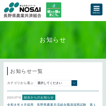
備えの種をまこう。
toggle
naviga
MENU
お知らせ
お知らせ一覧
カテゴリから選ぶ
組合からのお知らせ
2025.07.10
令和８年４月採用 長野県農業共済組合職員採用試験 第１