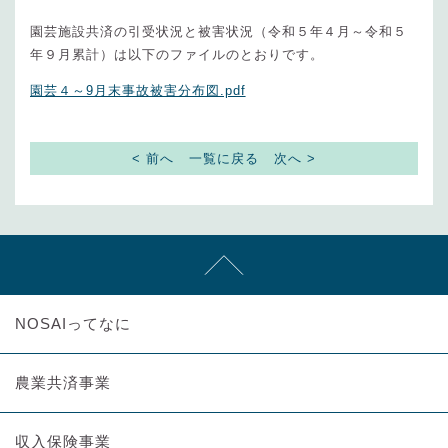
園芸施設共済の引受状況と被害状況（令和５年４月～令和５
年９月累計）は以下のファイルのとおりです。
園芸４～9月末事故被害分布図.pdf
< 前へ
一覧に戻る
次へ >
NOSAIってなに
農業共済事業
収入保険事業