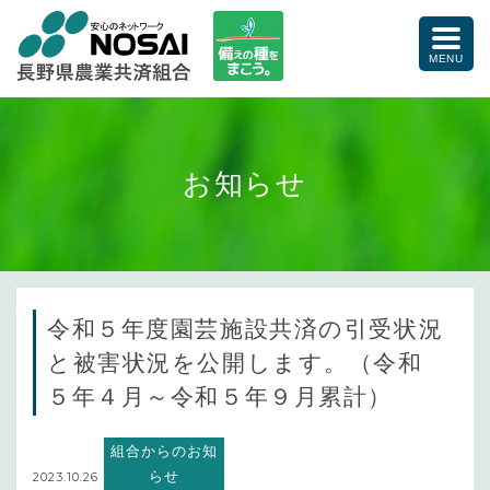
備えの種をまこう。
toggle
naviga
MENU
お知らせ
令和５年度園芸施設共済の引受状況
と被害状況を公開します。（令和
５年４月～令和５年９月累計）
組合からのお知
らせ
2023.10.26