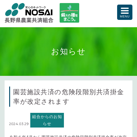
備えの種をまこう。
toggle
naviga
MENU
お知らせ
園芸施設共済の危険段階別共済掛金
率が改定されます
組合からのお知
らせ
2024.03.29