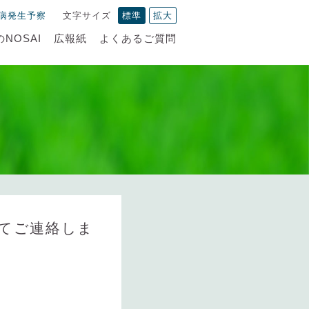
病発生予察
文字サイズ
標準
拡大
NOSAI
広報紙
よくあるご質問
てご連絡しま