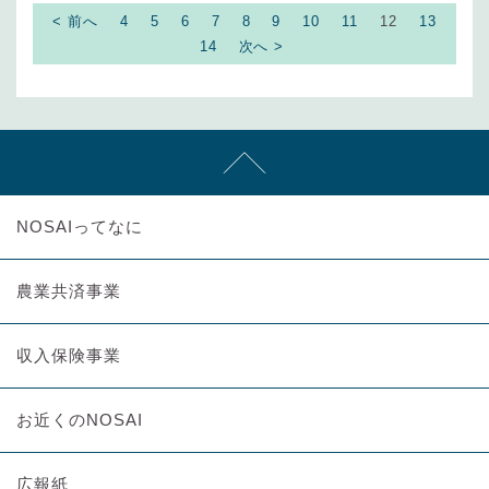
< 前へ
4
5
6
7
8
9
10
11
12
13
14
次へ >
NOSAIってなに
農業共済事業
収入保険事業
お近くのNOSAI
広報紙