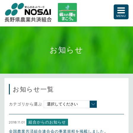
備えの種をまこう。
toggle
naviga
MENU
お知らせ
お知らせ一覧
カテゴリから選ぶ
組合からのお知らせ
2018.11.01
全国農業共済組合連合会の事業規程を掲載しました。