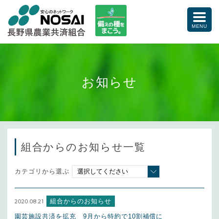
備えの種をまこう。
toggle
naviga
MENU
お知らせ
組合からのお知らせ一覧
カテゴリから選ぶ
組合からのお知らせ
2020.08.21
園芸施設共済を拡充 9月から特約で10割補償に